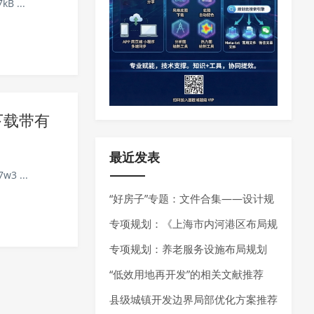
B ...
下载带有
最近发表
w3 ...
“好房子”专题：文件合集——设计规
范、技术指南、技术导则
专项规划：《上海市内河港区布局规
划（2025-2035年）》发布
专项规划：养老服务设施布局规划
——最新指南请参考《养老服务设施
“低效用地再开发”的相关文献推荐
布局规划编制技术指南（试行）（2
县级城镇开发边界局部优化方案推荐