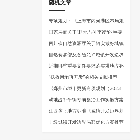
随机文章
专项规划：《上海市内河港区布局规
划（2025-2035年）》发布
国家层面关于“耕地占补平衡”的重要
政策推荐
四川省自然资源厅关于切实做好城镇
开发边界实施管理的通知 （试行）
自然资源部及各省允许城镇开发边界
（征求意见稿）
局部优化的内容
近期哪些重要文件要求落实耕地占补
平衡制度？还有这些“耕地占补平
“低效用地再开发”的相关文献推荐
衡”相关文献推荐给你~
《郑州市城市更新专项规划（2023
—2035 年）》发布，明确城市更新
耕地占补平衡专项整治工作实施方案
空间布局、分区分类指引以及城市更
推荐
江西省：地方标准《城镇开发边界划
新项目负面清单
定技术规程》公开征求意见
县级城镇开发边界局部优化方案推荐