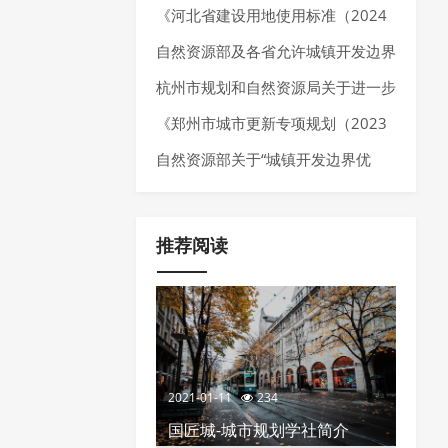
025年7月）》
《河北省建设用地使用标准（2024
年版）》发布，确定10大类、55个
自然资源部及各省允许城镇开发边界
行业建设项目用地指标。
局部优化的内容
杭州市规划和自然资源局关于进一步
加强规划资源要素保障推动经济高质
《郑州市城市更新专项规划（2023
量发展的通知
—2035 年）》发布，明确城市更新
自然资源部关于“城镇开发边界优
空间布局、分区分类指引以及城市更
化”的政策推荐
新项目负面清单
推荐阅读
2021-01-11
234
国匠城-城市规划学社简介