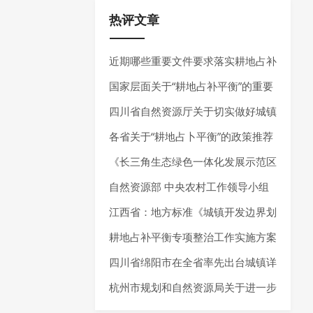
热评文章
近期哪些重要文件要求落实耕地占补
平衡制度？还有这些“耕地占补平
国家层面关于“耕地占补平衡”的重要
衡”相关文献推荐给你~
政策推荐
四川省自然资源厅关于切实做好城镇
开发边界实施管理的通知 （试行）
各省关于“耕地占卜平衡”的政策推荐
（征求意见稿）
《长三角生态绿色一体化发展示范区
国土空间总体规划实施体检评估报告
自然资源部 中央农村工作领导小组
（2023年度）》发布
办公室关于学习运用“千万工程”经验
江西省：地方标准《城镇开发边界划
提高村庄规划编制质量和实效的通知
定技术规程》公开征求意见
耕地占补平衡专项整治工作实施方案
推荐
四川省绵阳市在全省率先出台城镇详
细规划编制指南
杭州市规划和自然资源局关于进一步
加强规划资源要素保障推动经济高质