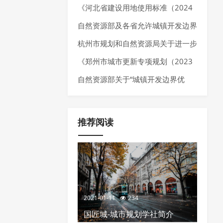
025年7月）》
《河北省建设用地使用标准（2024
年版）》发布，确定10大类、55个
自然资源部及各省允许城镇开发边界
行业建设项目用地指标。
局部优化的内容
杭州市规划和自然资源局关于进一步
加强规划资源要素保障推动经济高质
《郑州市城市更新专项规划（2023
量发展的通知
—2035 年）》发布，明确城市更新
自然资源部关于“城镇开发边界优
空间布局、分区分类指引以及城市更
化”的政策推荐
新项目负面清单
推荐阅读
2021-01-11
234
国匠城-城市规划学社简介