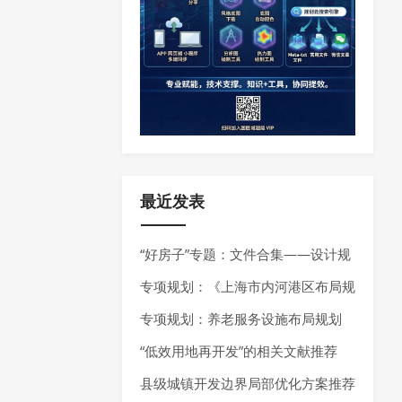
最近发表
“好房子”专题：文件合集——设计规
范、技术指南、技术导则
专项规划：《上海市内河港区布局规
划（2025-2035年）》发布
专项规划：养老服务设施布局规划
——最新指南请参考《养老服务设施
“低效用地再开发”的相关文献推荐
布局规划编制技术指南（试行）（2
县级城镇开发边界局部优化方案推荐