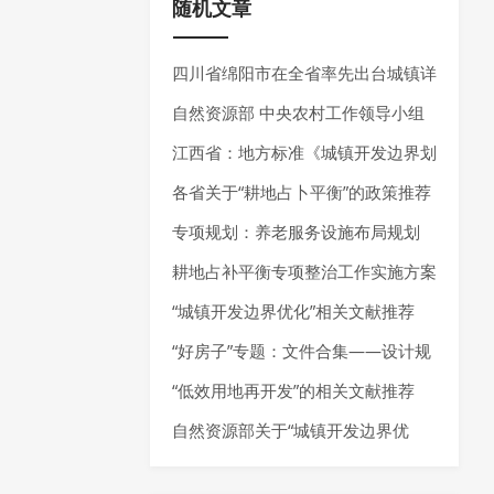
随机文章
四川省绵阳市在全省率先出台城镇详
细规划编制指南
自然资源部 中央农村工作领导小组
办公室关于学习运用“千万工程”经验
江西省：地方标准《城镇开发边界划
提高村庄规划编制质量和实效的通知
定技术规程》公开征求意见
各省关于“耕地占卜平衡”的政策推荐
专项规划：养老服务设施布局规划
——最新指南请参考《养老服务设施
耕地占补平衡专项整治工作实施方案
布局规划编制技术指南（试行）（2
推荐
“城镇开发边界优化”相关文献推荐
025年7月）》
“好房子”专题：文件合集——设计规
范、技术指南、技术导则
“低效用地再开发”的相关文献推荐
自然资源部关于“城镇开发边界优
化”的政策推荐