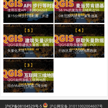
使用百度API，利用QIGS计
58.9%的麦当劳店铺周边50
算15分钟步行等时圈，并进
0米范围内就有一家肯德基
行可视化和提取等时线
QGIS获取建筑矢量图，栅格
QGIS获取矢量数据，POI，
矢量化方法
行政区划，OSM地图数据
QGIS如何加载互联网地图，
结合Mapbox生成三维分析
图
沪ICP备08104529号-5
沪公网安备 31011002004607号