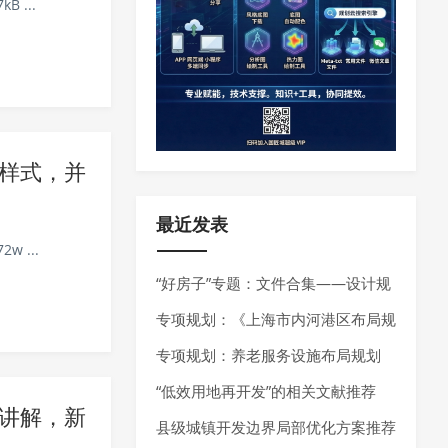
B ...
样式，并
最近发表
2w ...
“好房子”专题：文件合集——设计规
范、技术指南、技术导则
专项规划：《上海市内河港区布局规
划（2025-2035年）》发布
专项规划：养老服务设施布局规划
——最新指南请参考《养老服务设施
“低效用地再开发”的相关文献推荐
讲解，新
布局规划编制技术指南（试行）（2
县级城镇开发边界局部优化方案推荐