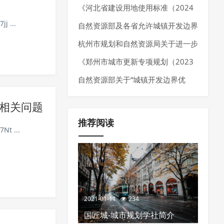
025年7月）》
《河北省建设用地使用标准（2024
j ...
年版）》发布，确定10大类、55个
自然资源部及各省允许城镇开发边界
行业建设项目用地指标。
局部优化的内容
杭州市规划和自然资源局关于进一步
加强规划资源要素保障推动经济高质
《郑州市城市更新专项规划（2023
量发展的通知
—2035 年）》发布，明确城市更新
自然资源部关于“城镇开发边界优
空间布局、分区分类指引以及城市更
化”的政策推荐
相关问题
新项目负面清单
推荐阅读
Nt ...
2021-01-11
234
国匠城-城市规划学社简介