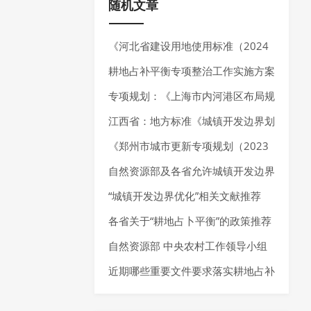
随机文章
《河北省建设用地使用标准（2024
年版）》发布，确定10大类、55个
耕地占补平衡专项整治工作实施方案
行业建设项目用地指标。
推荐
专项规划：《上海市内河港区布局规
划（2025-2035年）》发布
江西省：地方标准《城镇开发边界划
定技术规程》公开征求意见
《郑州市城市更新专项规划（2023
—2035 年）》发布，明确城市更新
自然资源部及各省允许城镇开发边界
空间布局、分区分类指引以及城市更
局部优化的内容
“城镇开发边界优化”相关文献推荐
新项目负面清单
各省关于“耕地占卜平衡”的政策推荐
自然资源部 中央农村工作领导小组
办公室关于学习运用“千万工程”经验
近期哪些重要文件要求落实耕地占补
提高村庄规划编制质量和实效的通知
平衡制度？还有这些“耕地占补平