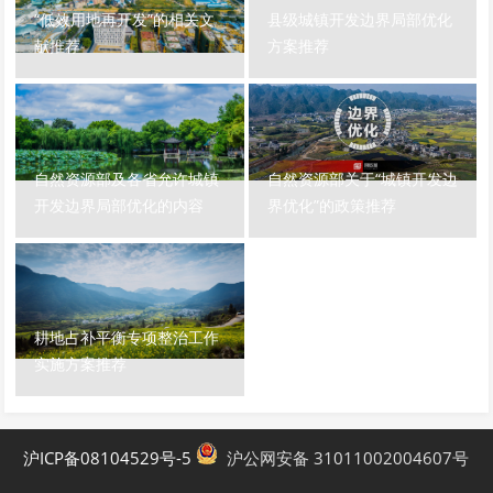
“低效用地再开发”的相关文
县级城镇开发边界局部优化
献推荐
方案推荐
自然资源部及各省允许城镇
自然资源部关于“城镇开发边
开发边界局部优化的内容
界优化”的政策推荐
耕地占补平衡专项整治工作
实施方案推荐
沪ICP备08104529号-5
沪公网安备 31011002004607号