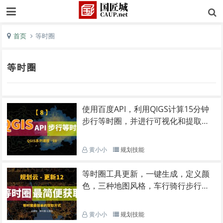
首页
等时圈
等时圈
使用百度API，利用QIGS计算15分钟
步行等时圈，并进行可视化和提取等
时线
黄小小
规划技能
等时圈工具更新，一键生成，定义颜
色，三种地图风格，车行骑行步行，
可导出JSON文件
黄小小
规划技能